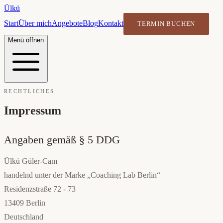
Ülkü
Start
Über mich
Angebote
Blog
Kontakt
TERMIN BUCHEN
Menü öffnen
RECHTLICHES
Impressum
Angaben gemäß § 5 DDG
Ülkü Güler-Cam
handelnd unter der Marke „Coaching Lab Berlin“
Residenzstraße 72 - 73
13409 Berlin
Deutschland